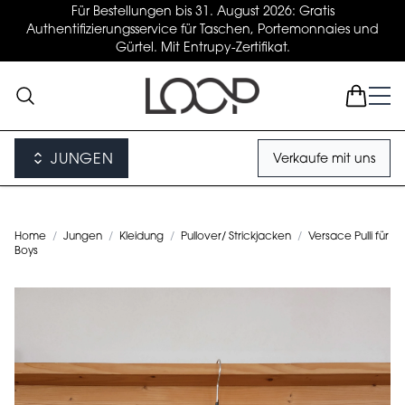
Für Bestellungen bis 31. August 2026: Gratis
Authentifizierungsservice für Taschen, Portemonnaies und
Gürtel. Mit Entrupy-Zertifikat.
JUNGEN
Verkaufe mit uns
Home
/
Jungen
/
Kleidung
/
Pullover/ Strickjacken
/
Versace Pulli für
Boys