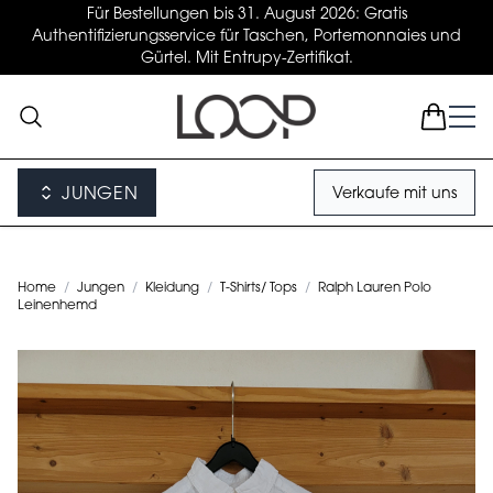
Für Bestellungen bis 31. August 2026: Gratis
Authentifizierungsservice für Taschen, Portemonnaies und
Gürtel. Mit Entrupy-Zertifikat.
JUNGEN
Verkaufe mit uns
Home
/
Jungen
/
Kleidung
/
T-Shirts/ Tops
/
Ralph Lauren Polo
Leinenhemd