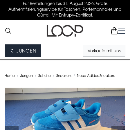
Für Bestellungen bis 31. August 2026: Gratis
Authentifizierungsservice für Taschen, Portemonnaies und
Gürtel. Mit Entrupy-Zertifikat.
JUNGEN
Verkaufe mit uns
Home
/
Jungen
/
Schuhe
/
Sneakers
/
Neue Adidas Sneakers