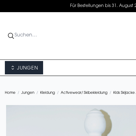
Für Bestellungen bis 31. August 
JUNGEN
Home
/
Jungen
/
Kleidung
/
Activewear/ Skibekleidung
/
Kids Skijacke 