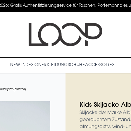
2026: Gratis Authentifizierungsservice für Taschen, Portemonnaies un
NEW IN
DESIGNER
KLEIDUNG
SCHUHE
ACCESSOIRES
Albright (petrol)
Kids Skijacke Alb
Skijacke der Marke Albri
gebrauchtem Zustand. 
atmungsaktiv, wind- un