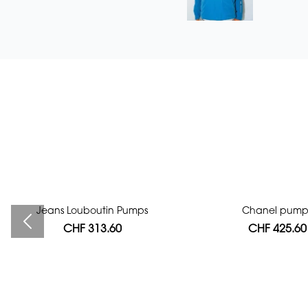
Jeans Louboutin Pumps
Bag authentication
Chanel pump
CHF 313.60
CHF 112.00
CHF 425.60