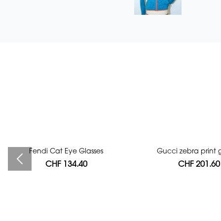
Fendi Cat Eye Glasses
Bag authentication
Gucci zebra print g
CHF 134.40
CHF 112.00
CHF 201.60