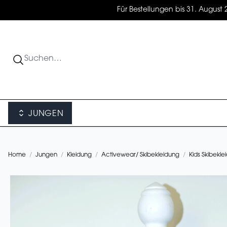
Für Bestellungen bis 31. August 
JUNGEN
Home
/
Jungen
/
Kleidung
/
Activewear/ Skibekleidung
/
Kids Skibeklei