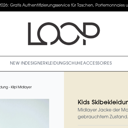
2026: Gratis Authentifizierungsservice für Taschen, Portemonnaies un
NEW IN
DESIGNER
KLEIDUNG
SCHUHE
ACCESSOIRES
dung - Kilpi Midlayer
Kids Skibekleidun
Midlayer Jacke der Marke
gebrauchtem Zustand. 