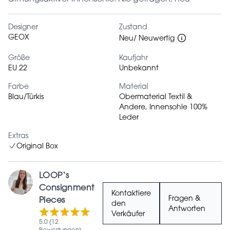
Designer
Zustand
GEOX
Neu/ Neuwertig
Größe
Kaufjahr
EU 22
Unbekannt
Farbe
Material
Blau/Türkis
Obermaterial Textil &
Andere, Innensohle 100%
Leder
Extras
Original Box
LOOP‘s
Consignment
Kontaktiere
Fragen &
Pieces
den
Antworten
Verkäufer
5.0 (12