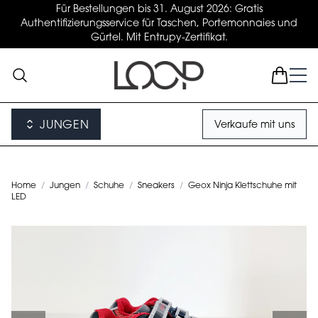
Für Bestellungen bis 31. August 2026: Gratis
Authentifizierungsservice für Taschen, Portemonnaies und
Gürtel. Mit Entrupy-Zertifikat.
JUNGEN
Verkaufe mit uns
Home
/
Jungen
/
Schuhe
/
Sneakers
/
Geox Ninja Klettschuhe mit
LED