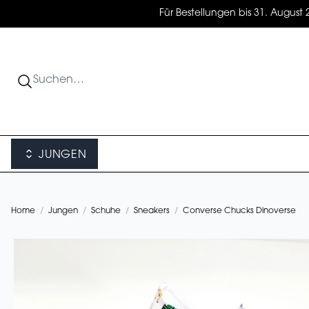
Für Bestellungen bis 31. August 
JUNGEN
Home
/
Jungen
/
Schuhe
/
Sneakers
/
Converse Chucks Dinoverse