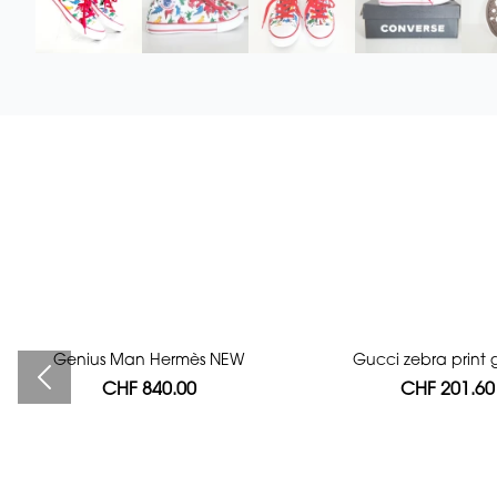
Genius Man Hermès NEW
Bag authentication
Gucci zebra print g
CHF 840.00
CHF 112.00
CHF 201.60