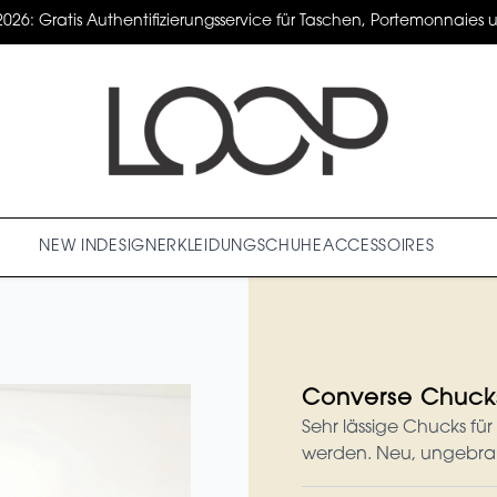
2026: Gratis Authentifizierungsservice für Taschen, Portemonnaies un
NEW IN
DESIGNER
KLEIDUNG
SCHUHE
ACCESSOIRES
Converse Chuck
Sehr lässige Chucks für
werden. Neu, ungebrau