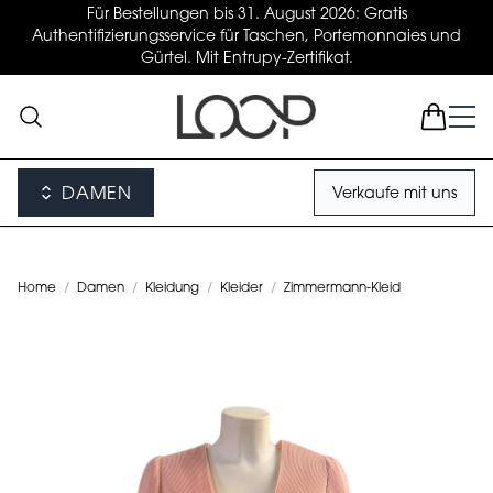
Für Bestellungen bis 31. August 2026: Gratis
Authentifizierungsservice für Taschen, Portemonnaies und
Gürtel. Mit Entrupy-Zertifikat.
DAMEN
Verkaufe mit uns
Home
/
Damen
/
Kleidung
/
Kleider
/
Zimmermann-Kleid