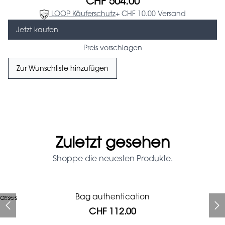
CHF 504.00
LOOP Käuferschutz
+ CHF 10.00 Versand
Jetzt kaufen
Preis vorschlagen
Zur Wunschliste hinzufügen
Zuletzt gesehen
Shoppe die neuesten Produkte.
Prada Red Patent Leather
Bag authentication
asses
Bag authentication
Genius Man Hermès NEW
Jeans Louboutin Pumps
Gucci Marmont bag
Chanel pumps
Bag
CHF 112.00
CHF 985.60
CHF 840.00
CHF 313.60
CHF 425.60
CHF 112.00
CHF 1'064.00