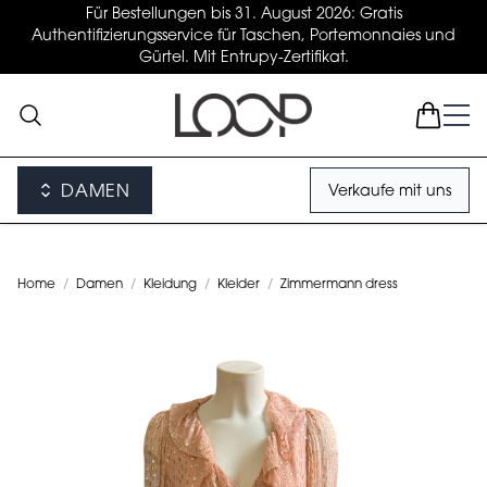
Für Bestellungen bis 31. August 2026: Gratis
Authentifizierungsservice für Taschen, Portemonnaies und
Gürtel. Mit Entrupy-Zertifikat.
DAMEN
Verkaufe mit uns
Home
/
Damen
/
Kleidung
/
Kleider
/
Zimmermann dress