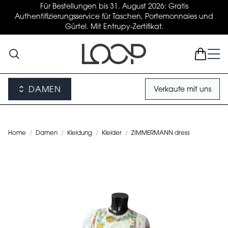
Für Bestellungen bis 31. August 2026: Gratis
Authentifizierungsservice für Taschen, Portemonnaies und
Gürtel. Mit Entrupy-Zertifikat.
DAMEN
Verkaufe mit uns
Home
/
Damen
/
Kleidung
/
Kleider
/
ZIMMERMANN dress