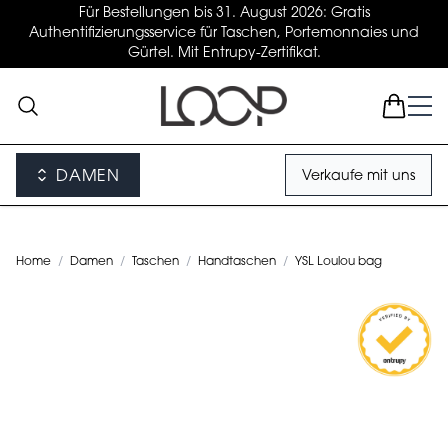
Für Bestellungen bis 31. August 2026: Gratis
Authentifizierungsservice für Taschen, Portemonnaies und
Gürtel. Mit Entrupy-Zertifikat.
DAMEN
Verkaufe mit uns
Home
/
Damen
/
Taschen
/
Handtaschen
/
YSL Loulou bag