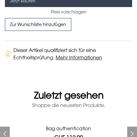
Jetzt kaufen
Preis vorschlagen
Zur Wunschliste hinzufügen
Dieser Artikel qualifiziert sich für eine
Echtheitsprüfung.
Mehr Informationen
Zuletzt gesehen
Shoppe die neuesten Produkte.
Prada Red Patent Leather
Bag authentication
Bag authentication
Genius Man Hermès NEW
Gucci zebra print glasses
Gucci Marmont bag
Fifi Louboutin pumps
Bag