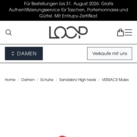
Für Bestellungen bis 31. August 2026: Gratis
Authentifizierungsservice für Taschen, Portemonnaies und
Gürtel. Mit Entrupy-Zertifikat.
DAMEN
Verkaufe mit uns
Home
/
Damen
/
Schuhe
/
Sandalen/ High heels
/
VERSACE Mules