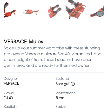
VERSACE Mules
Spice up your summer wardrobe with these stunning
pre-owned Versace mules!👠 Size 40, vibrant red, and
a heel height of 5cm. These beauties have been
gently used and are ready for their next owner
Designer
Zustand
VERSACE
Sehr gut
Größe
Absatzhöhe
EU 40
5 cm
Kaufjahr
Farbe