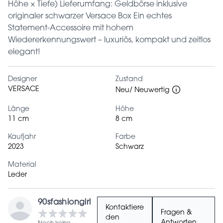
Höhe × Tiefe) Lieferumfang: Geldbörse inklusive
originaler schwarzer Versace Box Ein echtes
Statement-Accessoire mit hohem
Wiedererkennungswert – luxuriös, kompakt und zeitlos
elegant!
Designer
Zustand
VERSACE
Neu/ Neuwertig
Länge
Höhe
11 cm
8 cm
Kaufjahr
Farbe
2023
Schwarz
Material
Leder
90sfashiongirl
Kontaktiere
Fragen &
den
Antworten