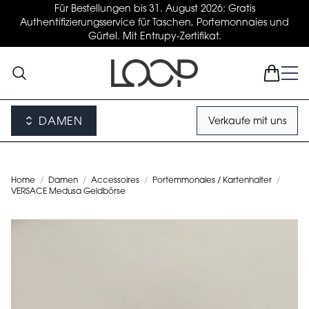
Für Bestellungen bis 31. August 2026: Gratis
Authentifizierungsservice für Taschen, Portemonnaies und
Gürtel. Mit Entrupy-Zertifikat.
DAMEN
Verkaufe mit uns
Home
/
Damen
/
Accessoires
/
Portemmonaies / Kartenhalter
/
VERSACE Medusa Geldbörse