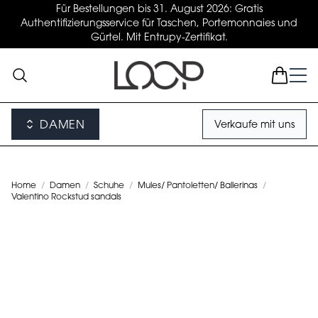
Für Bestellungen bis 31. August 2026: Gratis
Authentifizierungsservice für Taschen, Portemonnaies und
Gürtel. Mit Entrupy-Zertifikat.
DAMEN
Verkaufe mit uns
Home
/
Damen
/
Schuhe
/
Mules/ Pantoletten/ Ballerinas
/
Valentino Rockstud sandals