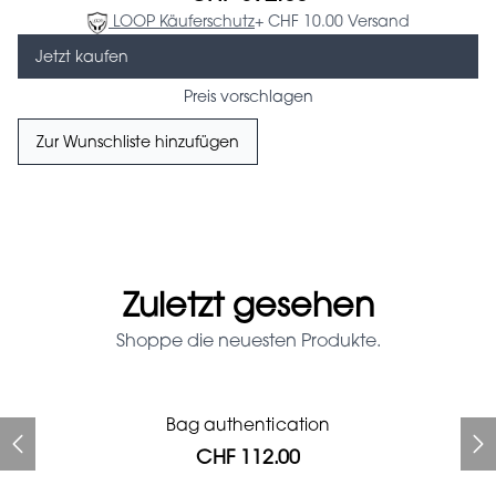
LOOP Käuferschutz
+ CHF 10.00 Versand
Jetzt kaufen
Preis vorschlagen
Zur Wunschliste hinzufügen
Zuletzt gesehen
Shoppe die neuesten Produkte.
Prada Red Patent Leather
Bag authentication
Bag authentication
Louis Vuitton leather pumps
Genius Man Hermès NEW
Gucci Marmont bag
Fifi Louboutin pumps
Bag
CHF 112.00
CHF 985.60
CHF 840.00
CHF 313.60
CHF 246.40
CHF 112.00
CHF 1'064.00