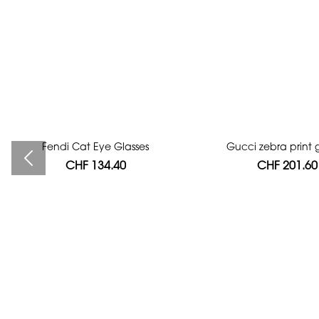
Fendi Cat Eye Glasses
Bag authentication
Gucci zebra print g
CHF 134.40
CHF 112.00
CHF 201.60