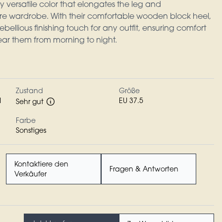
y versatile color that elongates the leg and
re wardrobe. With their comfortable wooden block heel,
bellious finishing touch for any outfit, ensuring comfort
wear them from morning to night.
Zustand
Größe
I
EU 37.5
Sehr gut
Farbe
Sonstiges
Kontaktiere den
Fragen & Antworten
Verkäufer