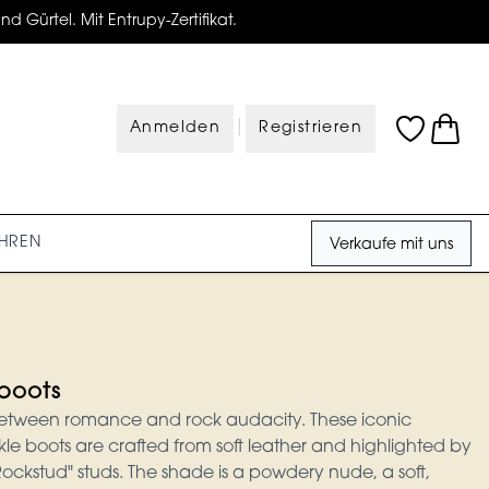
d Gürtel. Mit Entrupy-Zertifikat.
|
Anmelden
Registrieren
HREN
Verkaufe mit uns
 boots
etween romance and rock audacity. These iconic
le boots are crafted from soft leather and highlighted by
Rockstud" studs. The shade is a powdery nude, a soft,