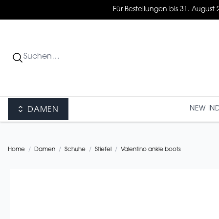
Für Bestellungen bis 31. August 
NEW IN
DAMEN
Home
/
Damen
/
Schuhe
/
Stiefel
/
Valentino ankle boots