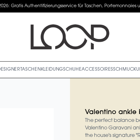
2026: Gratis Authentifizierungsservice für Taschen, Portemonnaies un
DESIGNER
TASCHEN
KLEIDUNG
SCHUHE
ACCESSOIRES
SCHMUCK
U
Valentino ankle
The perfect balance b
Valentino Garavani ank
the house's signature "