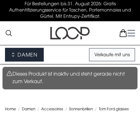
Für Bestellungen bis 31. August 2026: Gratis
Authentifizierungsservice für Taschen, Portemonnaies und
Gürtel. Mit Entrupy-Zertifikat.
DAMEN
Verkaufe mit uns
Dieses Produkt ist inaktiv und steht gerade nicht
zum Verkauf.
Home
/
Damen
/
Accessoires
/
Sonnenbrillen
/
Tom Ford glasses