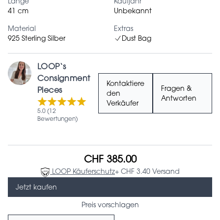
Länge
Kaufjahr
41 cm
Unbekannt
Material
Extras
925 Sterling Silber
Dust Bag
LOOP‘s
Consignment
Kontaktiere
Fragen &
Pieces
den
Antworten
Verkäufer
5.0 (12
Bewertungen)
CHF 385.00
LOOP Käuferschutz
+ CHF 3.40 Versand
Jetzt kaufen
Preis vorschlagen