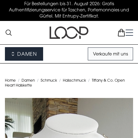
Für Bestellungen bis 31. August 2026: Gratis
Authentifizierungsservice für Taschen, Portemonnaies und
Gürtel. Mit Entrupy-Zertifikat.
DAMEN
Verkaufe mit uns
Home
/
Damen
/
Schmuck
/
Halsschmuck
/
Tiffany & Co. Open
Heart Halskette