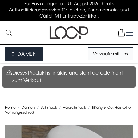
Für Bestellungen bis 31. August 2026: Gratis
Authentifizierungsservice für Taschen, Portemonnaies und
Gürtel. Mit Entrupy-Zertifikat.
DAMEN
Verkaufe mit uns
Dieses Produkt ist inaktiv und steht gerade nicht
zum Verkauf.
Home
/
Damen
/
Schmuck
/
Halsschmuck
/
Tiffany & Co. Halskette
Vorhängeschloß