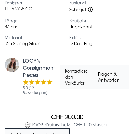
Designer
Zustand
TIFFANY & CO
Sehr gut
Länge
Kaufjahr
44 cm
Unbekannt
Material
Extras
925 Sterling Silber
Dust Bag
LOOP‘s
Consignment
Kontaktiere
Fragen &
Pieces
den
Antworten
Verkäufer
5.0 (12
Bewertungen)
CHF 200.00
LOOP Käuferschutz
+ CHF 1.10 Versand