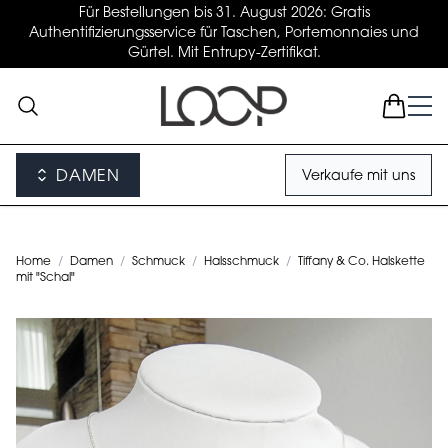
Für Bestellungen bis 31. August 2026: Gratis
Authentifizierungsservice für Taschen, Portemonnaies und
Gürtel. Mit Entrupy-Zertifikat.
DAMEN
Verkaufe mit uns
Home
/
Damen
/
Schmuck
/
Halsschmuck
/
Tiffany & Co. Halskette
mit "Schal"