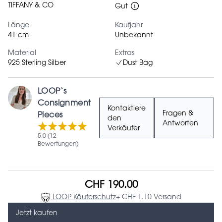
TIFFANY & CO
Gut
Länge
Kaufjahr
41 cm
Unbekannt
Material
Extras
925 Sterling Silber
Dust Bag
LOOP‘s
Consignment
Kontaktiere
Fragen &
Pieces
den
Antworten
Verkäufer
5.0 (12
Bewertungen)
CHF 190.00
LOOP Käuferschutz
+ CHF 1.10 Versand
Jetzt kaufen