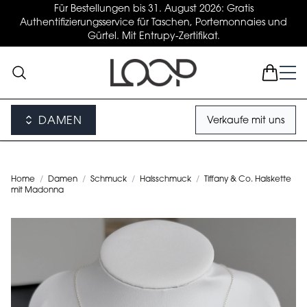
Für Bestellungen bis 31. August 2026: Gratis
Authentifizierungsservice für Taschen, Portemonnaies und
Gürtel. Mit Entrupy-Zertifikat.
DAMEN
Verkaufe mit uns
Home
/
Damen
/
Schmuck
/
Halsschmuck
/
Tiffany & Co. Halskette
mit Madonna