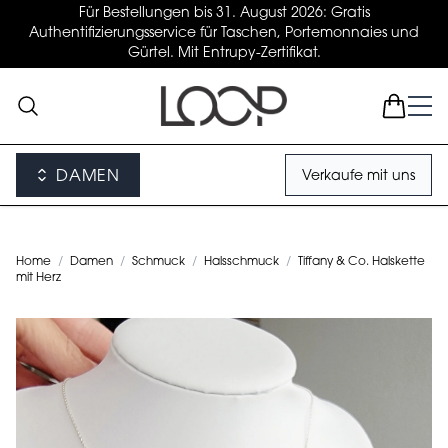
Für Bestellungen bis 31. August 2026: Gratis
Authentifizierungsservice für Taschen, Portemonnaies und
Gürtel. Mit Entrupy-Zertifikat.
DAMEN
Verkaufe mit uns
Home
/
Damen
/
Schmuck
/
Halsschmuck
/
Tiffany & Co. Halskette
mit Herz