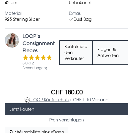
42 cm
Unbekannt
Material
Extras
925 Sterling Silber
Dust Bag
LOOP‘s
Consignment
Kontaktiere
Fragen &
Pieces
den
Antworten
Verkäufer
5.0 (12
Bewertungen)
CHF 180.00
LOOP Käuferschutz
+ CHF 1.10 Versand
Jetzt kaufen
Preis vorschlagen
Zur Wunschliste hinzufügen