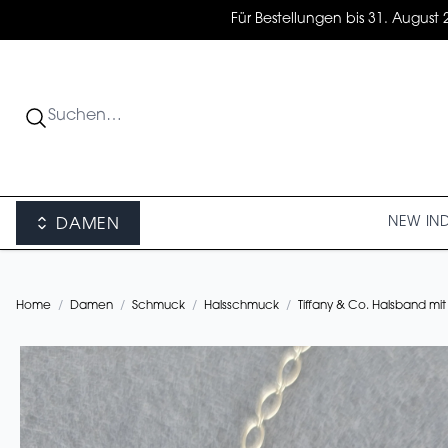
Für Bestellungen bis 31. August 
NEW IN
DAMEN
Home
/
Damen
/
Schmuck
/
Halsschmuck
/
Tiffany & Co. Halsband mi