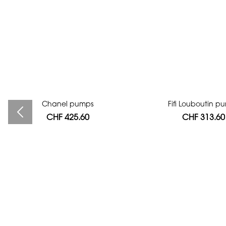
Bag authentication
Chanel pumps
Fifi Louboutin p
CHF 425.60
CHF 112.00
CHF 313.60