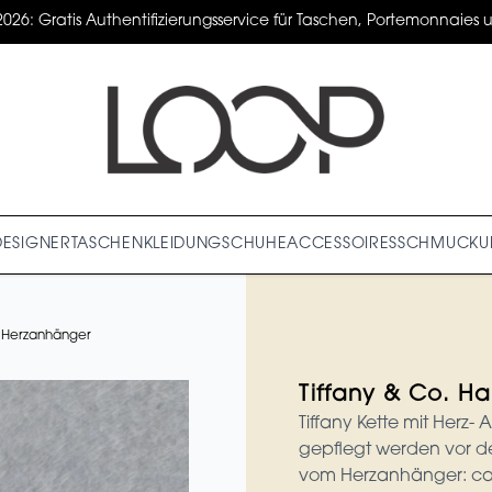
2026: Gratis Authentifizierungsservice für Taschen, Portemonnaies un
DESIGNER
TASCHEN
KLEIDUNG
SCHUHE
ACCESSOIRES
SCHMUCK
U
t Herzanhänger
Tiffany & Co. H
Tiffany Kette mit Herz-
gepflegt werden vor d
vom Herzanhänger: ca