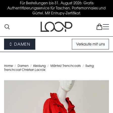
Für Bestellungen bis 31. August 2026: Gratis
Authentifizierungsservice für Taschen, Portemonnaies und
Gürtel. Mit Entrupy-Zertifikat.
DAMEN
Verkaufe mit uns
Home
/
Damen
/
Kleidung
/
Mäntel/ Trenchcoats
/
Swing
Trenchcoat Christian Lacroix