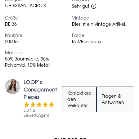
Designer
Zustand
CHRISTIAN LACROIX
Sehr gut
Größe
Vintage
DE 36
Dies ist ein vintage Artikel.
Kaufjahr
Farbe
2000er
Rot/Bordeaux
Material
55% Baumwolle, 35%
Polyamid, 10% Metall
LOOP‘s
Consignment
Kontaktiere
Fragen &
Pieces
den
Antworten
Verkäufer
5.0 (12
Bewertungen)