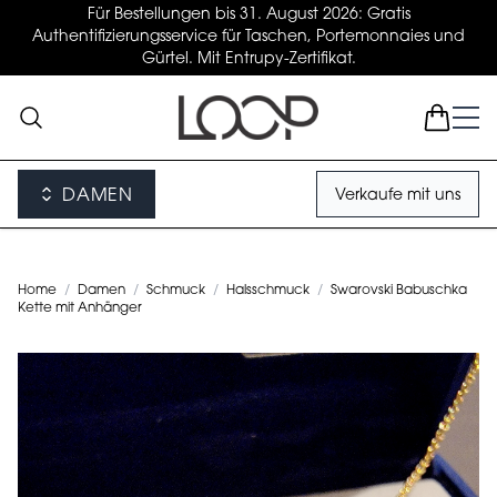
Für Bestellungen bis 31. August 2026: Gratis
Authentifizierungsservice für Taschen, Portemonnaies und
Gürtel. Mit Entrupy-Zertifikat.
DAMEN
Verkaufe mit uns
Home
/
Damen
/
Schmuck
/
Halsschmuck
/
Swarovski Babuschka
Kette mit Anhänger