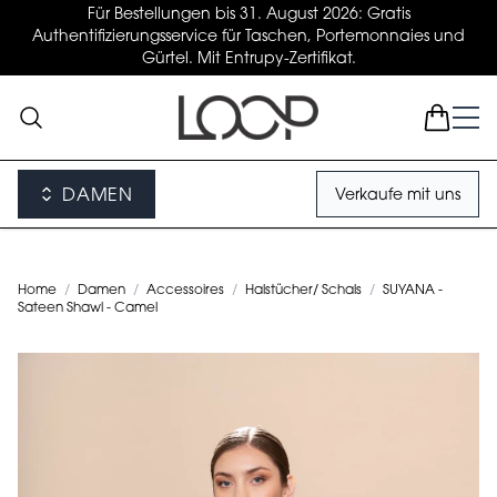
Für Bestellungen bis 31. August 2026: Gratis
Authentifizierungsservice für Taschen, Portemonnaies und
Gürtel. Mit Entrupy-Zertifikat.
DAMEN
Verkaufe mit uns
Home
/
Damen
/
Accessoires
/
Halstücher/ Schals
/
SUYANA -
Sateen Shawl - Camel