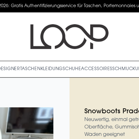
2026: Gratis Authentifizierungsservice für Taschen, Portemonnaies un
DESIGNER
TASCHEN
KLEIDUNG
SCHUHE
ACCESSOIRES
SCHMUCK
U
Snowboots Prad
Neuwertig, einmal getr
Oberfläche, Gummisohle
Waden geeignet