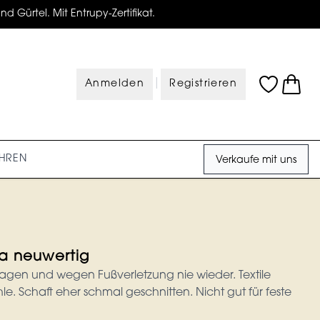
d Gürtel. Mit Entrupy-Zertifikat.
|
Anmelden
Registrieren
HREN
Verkaufe mit uns
a neuwertig
agen und wegen Fußverletzung nie wieder. Textile
. Schaft eher schmal geschnitten. Nicht gut für feste