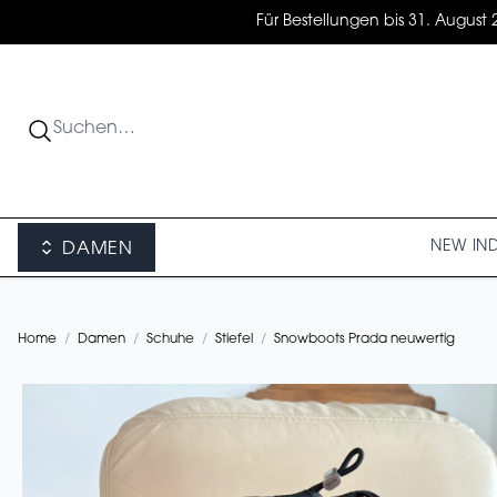
Für Bestellungen bis 31. August 
NEW IN
DAMEN
Home
/
Damen
/
Schuhe
/
Stiefel
/
Snowboots Prada neuwertig