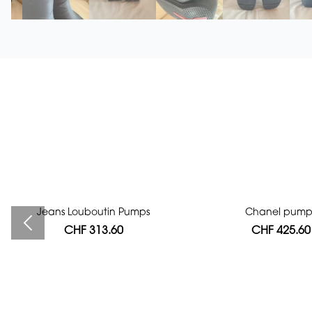
Jeans Louboutin Pumps
Bag authentication
Chanel pump
CHF 313.60
CHF 112.00
CHF 425.60