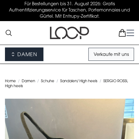
Für Bestellungen bis 31. August 2026: Gratis
Authentifizierungsservice für Taschen, Portemonnaies und
Gürtel. Mit Entrupy-Zertifikat.
DAMEN
Verkaufe mit uns
Home
/
Damen
/
Schuhe
/
Sandalen/ High heels
/
SERGIO ROSSI,
High heels