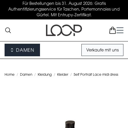
Für Bestellungen bis 31. August 2026: Gratis
Authentifizierungsservice für Taschen, Portemonnaies und
Gürtel. Mit Entrupy-Zertifikat.
DAMEN
Verkaufe mit uns
Home
/
Damen
/
Kleidung
/
Kleider
/
Self Portrait Lace midi dress