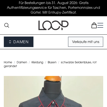
Für Bestellungen bis 31. August 2026: Gratis
Authentifizierungsservice für Taschen, Portemonnaies und
Gürtel. Mit Entrupy-Zertifikat.
DAMEN
Verkaufe mit uns
Home
/
Damen
/
Kleidung
/
Blusen
/
schwarze Seidenbluse, rot
gerandet