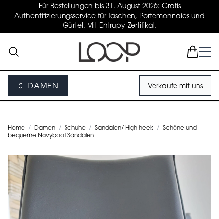
Für Bestellungen bis 31. August 2026: Gratis
Authentifizierungsservice für Taschen, Portemonnaies und
Gürtel. Mit Entrupy-Zertifikat.
DAMEN
Verkaufe mit uns
Home
/
Damen
/
Schuhe
/
Sandalen/ High heels
/
Schöne und
bequeme Navyboot Sandalen