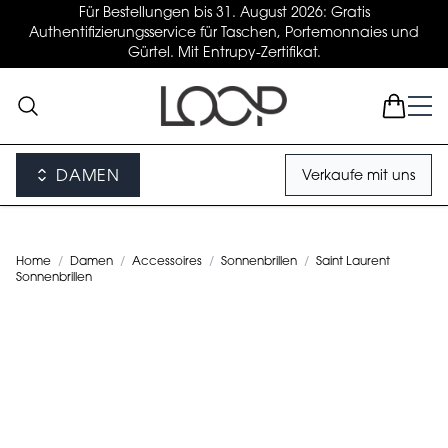
Für Bestellungen bis 31. August 2026: Gratis
Authentifizierungsservice für Taschen, Portemonnaies und
Gürtel. Mit Entrupy-Zertifikat.
DAMEN
Verkaufe mit uns
Home
/
Damen
/
Accessoires
/
Sonnenbrillen
/
Saint Laurent
Sonnenbrillen