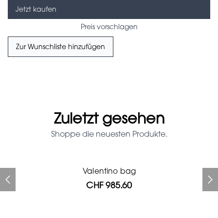
Jetzt kaufen
Preis vorschlagen
Zur Wunschliste hinzufügen
Zuletzt gesehen
Shoppe die neuesten Produkte.
Valentino bag
Valentino bag
Moncler down jacket
Moncler down jacket
Moncler down jacket
Valentino sweater
Gucci bag
CHF 985.60
CHF 1'624.00
CHF 537.60
CHF 537.60
CHF 537.60
CHF 336.00
CHF 985.60