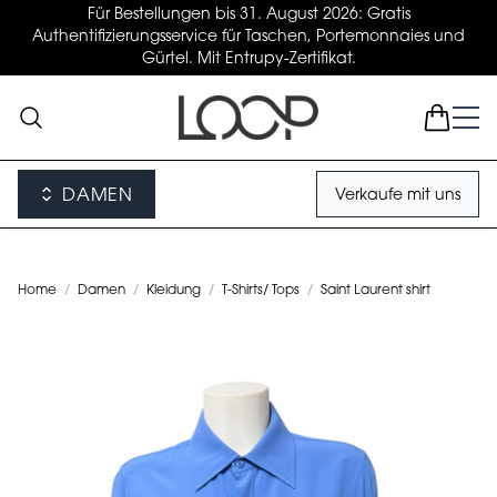
Für Bestellungen bis 31. August 2026: Gratis
Authentifizierungsservice für Taschen, Portemonnaies und
Gürtel. Mit Entrupy-Zertifikat.
DAMEN
Verkaufe mit uns
Home
/
Damen
/
Kleidung
/
T-Shirts/ Tops
/
Saint Laurent shirt