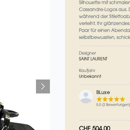
Silhouette mit schmale
Cassandre-Logos aus. De
während der Stilettoa
verleiht. Ihr glänzende
Paar für einen Abenda
selbstbewussten, schic
Designer
SAINT LAURENT
Kaufjahr
Unbekannt
BLuxe
5.0 (2 Bewertungen)
CHF 504.00