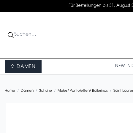
Für Bestellungen bis 31. August 
NEW IN
DAMEN
Home
/
Damen
/
Schuhe
/
Mules/ Pantoletten/ Ballerinas
/
Saint Laur