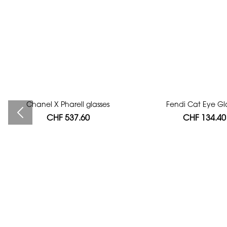
Chanel X Pharell glasses
Bag authentication
Fendi Cat Eye Gl
CHF 537.60
CHF 112.00
CHF 134.40