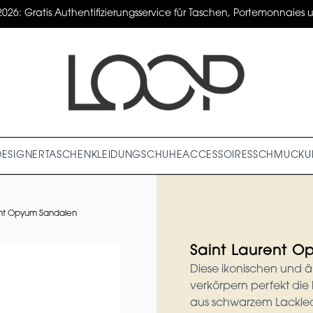
2026: Gratis Authentifizierungsservice für Taschen, Portemonnaies un
DESIGNER
TASCHEN
KLEIDUNG
SCHUHE
ACCESSOIRES
SCHMUCK
U
ent Opyum Sandalen
Saint Laurent 
Diese ikonischen und 
verkörpern perfekt die 
aus schwarzem Lacklede