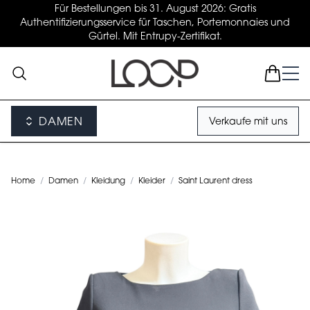
Für Bestellungen bis 31. August 2026: Gratis
Authentifizierungsservice für Taschen, Portemonnaies und
Gürtel. Mit Entrupy-Zertifikat.
DAMEN
Verkaufe mit uns
Home
/
Damen
/
Kleidung
/
Kleider
/
Saint Laurent dress