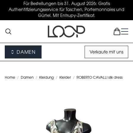
Für Bestellungen bis 31. August 2026: Gratis
Authentifizierungsservice für Taschen, Portemonnaies und
Gürtel. Mit Entrupy-Zertifikat.
DAMEN
Verkaufe mit uns
Home
/
Damen
/
Kleidung
/
Kleider
/
ROBERTO CAVALLI silk dress