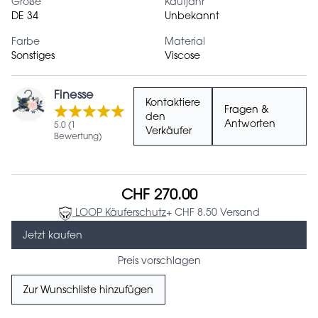
Größe
Kaufjahr
DE 34
Unbekannt
Farbe
Material
Sonstiges
Viscose
Finesse
Kontaktiere
Fragen &
den
Antworten
5.0 (1
Verkäufer
Bewertung)
CHF 270.00
LOOP Käuferschutz
+ CHF 8.50 Versand
Jetzt kaufen
Preis vorschlagen
Zur Wunschliste hinzufügen