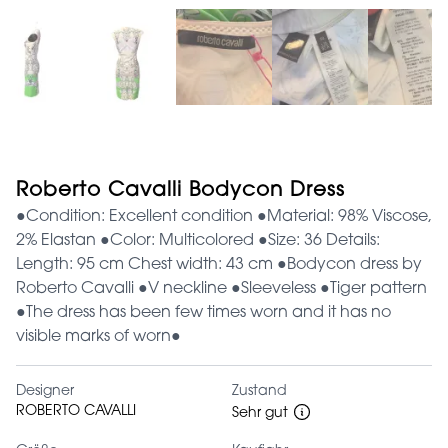
Roberto Cavalli Bodycon Dress
●Condition: Excellent condition ●Material: 98% Viscose,
2% Elastan ●Color: Multicolored ●Size: 36 Details:
Length: 95 cm Chest width: 43 cm ●Bodycon dress by
Roberto Cavalli ●V neckline ●Sleeveless ●Tiger pattern
●The dress has been few times worn and it has no
visible marks of worn●
Designer
Zustand
ROBERTO CAVALLI
Sehr gut