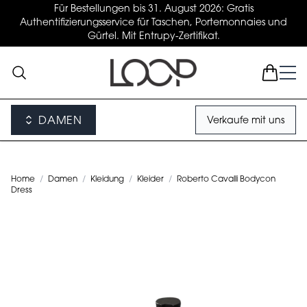
Für Bestellungen bis 31. August 2026: Gratis
Authentifizierungsservice für Taschen, Portemonnaies und
Gürtel. Mit Entrupy-Zertifikat.
DAMEN
Verkaufe mit uns
Home
/
Damen
/
Kleidung
/
Kleider
/
Roberto Cavalli Bodycon
Dress