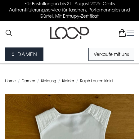
Für Bestellungen bis 31. August 2026: Gratis
Authentifizierungsservice für Taschen, Portemonnaies und
Gürtel. Mit Entrupy-Zertifikat.
DAMEN
Verkaufe mit uns
Home
/
Damen
/
Kleidung
/
Kleider
/
Ralph Lauren Kleid