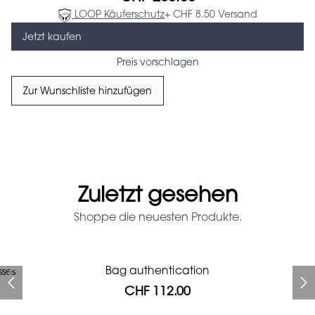
LOOP Käuferschutz
+ CHF 8.50 Versand
Jetzt kaufen
Preis vorschlagen
Zur Wunschliste hinzufügen
Zuletzt gesehen
Shoppe die neuesten Produkte.
Prada Red Patent Leather
Bag authentication
sses
Bag authentication
Louis Vuitton leather pumps
Genius Man Hermès NEW
Gucci Marmont bag
Fifi Louboutin pumps
Bag
CHF 112.00
CHF 985.60
CHF 246.40
CHF 313.60
CHF 840.00
CHF 112.00
CHF 1'064.00