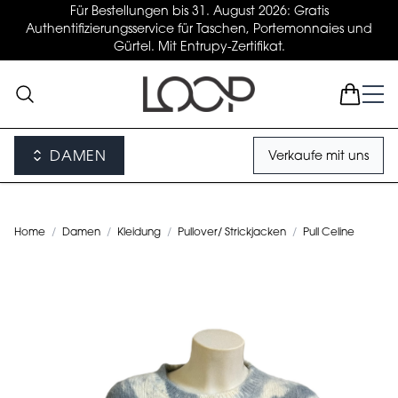
Für Bestellungen bis 31. August 2026: Gratis
Authentifizierungsservice für Taschen, Portemonnaies und
Gürtel. Mit Entrupy-Zertifikat.
DAMEN
Verkaufe mit uns
Home
/
Damen
/
Kleidung
/
Pullover/ Strickjacken
/
Pull Celine