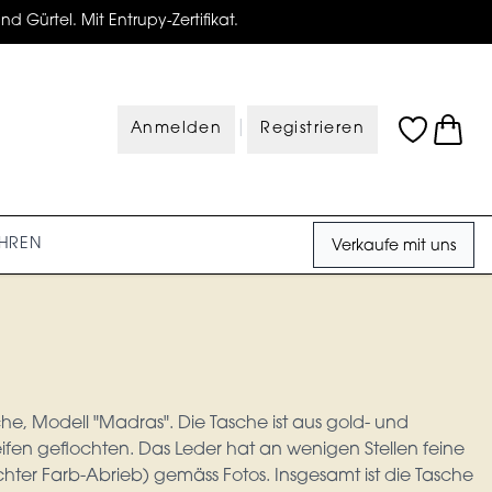
d Gürtel. Mit Entrupy-Zertifikat.
|
Anmelden
Registrieren
HREN
Verkaufe mit uns
he, Modell "Madras". Die Tasche ist aus gold- und
eifen geflochten. Das Leder hat an wenigen Stellen feine
hter Farb-Abrieb) gemäss Fotos. Insgesamt ist die Tasche