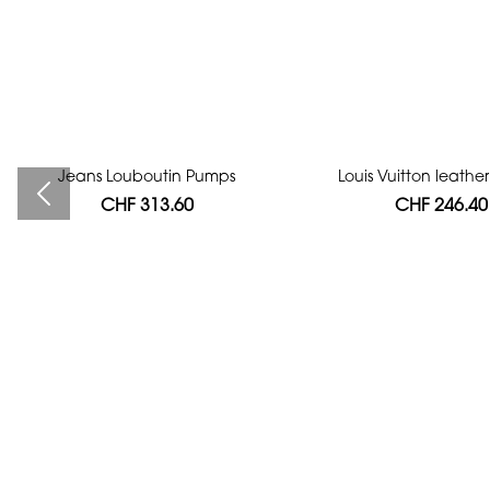
Jeans Louboutin Pumps
Bag authentication
Louis Vuitton leath
CHF 313.60
CHF 112.00
CHF 246.40