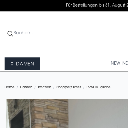
Für Bestellungen bis 31. August 
NEW IN
DAMEN
Home
/
Damen
/
Taschen
/
Shopper/ Totes
/
PRADA Tasche