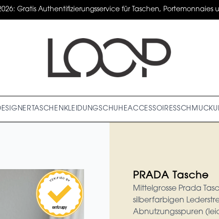
2026: Gratis Authentifizierungsservice für Taschen, Portemonnaies un
DESIGNER
TASCHEN
KLEIDUNG
SCHUHE
ACCESSOIRES
SCHMUCK
U
PRADA Tasche
Mittelgrosse Prada Tasc
silberfarbigen Lederstr
Abnutzungsspuren (leic