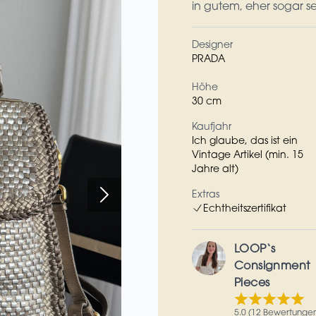
in gutem, eher sogar s
Designer
PRADA
Höhe
30 cm
Kaufjahr
Ich glaube, das ist ein
Vintage Artikel (min. 15
Jahre alt)
Extras
Echtheitszertifikat
LOOP‘s
Consignment
Pieces
5.0 (12 Bewertunge