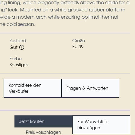
rling lining, which elegantly extends above the ankle for a
ng" look. Mounted on a white grooved rubber platform
rovide a modern arch while ensuring optimal thermal
the cold season.
Zustand
Größe
EU 39
Gut
Farbe
Sonstiges
Kontaktiere den
Fragen & Antworten
Verkäufer
Jetzt kaufen
Zur Wunschliste
hinzufügen
Preis vorschlagen