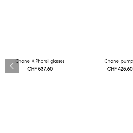
Chanel X Pharell glasses
Bag authentication
Chanel pump
CHF 537.60
CHF 112.00
CHF 425.60