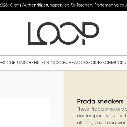
2026: Gratis Authentifizierungsservice für Taschen, Portemonnaies un
DESIGNER
TASCHEN
KLEIDUNG
SCHUHE
ACCESSOIRES
SCHMUCK
U
Prada sneakers
These Prada sneakers a
contemporary luxury. T
offering a soft and warm