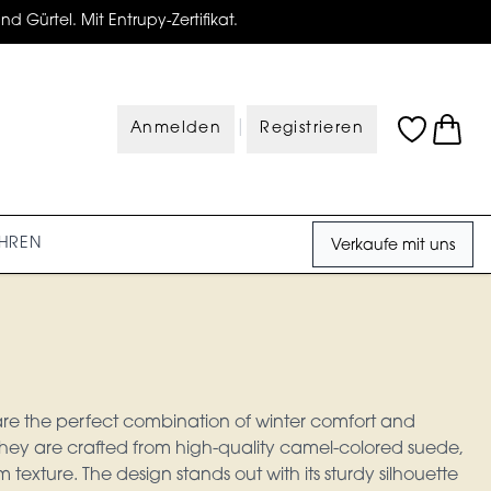
d Gürtel. Mit Entrupy-Zertifikat.
|
Anmelden
Registrieren
HREN
Verkaufe mit uns
re the perfect combination of winter comfort and
hey are crafted from high-quality camel-colored suede,
 texture. The design stands out with its sturdy silhouette