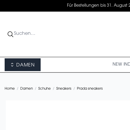
Für Bestellungen bis 31. August 
NEW IN
DAMEN
Home
/
Damen
/
Schuhe
/
Sneakers
/
Prada sneakers