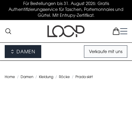
Für Bestellungen bis 31. August 2026: Gratis
Authentifizierungsservice für Taschen, Portemonnaies und
Gürtel. Mit Entrupy-Zertifikat.
DAMEN
Verkaufe mit uns
Home
/
Damen
/
Kleidung
/
Röcke
/
Prada skirt