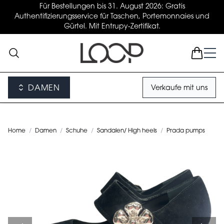
Für Bestellungen bis 31. August 2026: Gratis
Authentifizierungsservice für Taschen, Portemonnaies und
Gürtel. Mit Entrupy-Zertifikat.
DAMEN
Verkaufe mit uns
Home
/
Damen
/
Schuhe
/
Sandalen/ High heels
/
Prada pumps