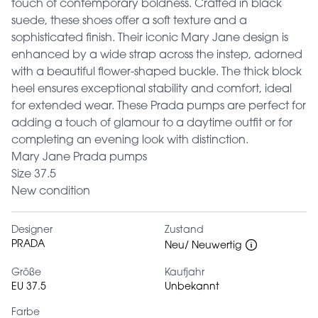
touch of contemporary boldness. Crafted in black
suede, these shoes offer a soft texture and a
sophisticated finish. Their iconic Mary Jane design is
enhanced by a wide strap across the instep, adorned
with a beautiful flower-shaped buckle. The thick block
heel ensures exceptional stability and comfort, ideal
for extended wear. These Prada pumps are perfect for
adding a touch of glamour to a daytime outfit or for
completing an evening look with distinction.
Mary Jane Prada pumps
Size 37.5
New condition
Designer
Zustand
PRADA
Neu/ Neuwertig
Größe
Kaufjahr
EU 37.5
Unbekannt
Farbe