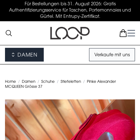
Für Bestellungen bis 31. August 2026: Gratis
Authentifizierungsservice für Taschen, Portemonnaies und
Gürtel. Mit Entrupy-Zertifikat.
DAMEN
Verkaufe mit uns
Home
/
Damen
/
Schuhe
/
Stiefeletten
/
Pinke Alexander
MCQUEEN Grösse 37