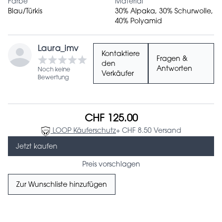
Farbe
Material
Blau/Türkis
30% Alpaka, 30% Schurwolle,
40% Polyamid
Laura_imv
Kontaktiere
Fragen &
den
Antworten
Noch keine
Verkäufer
Bewertung
CHF 125.00
LOOP Käuferschutz
+ CHF 8.50 Versand
Jetzt kaufen
Preis vorschlagen
Zur Wunschliste hinzufügen