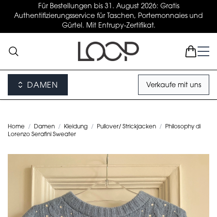
Für Bestellungen bis 31. August 2026: Gratis
Authentifizierungsservice für Taschen, Portemonnaies und
Gürtel. Mit Entrupy-Zertifikat.
DAMEN
Verkaufe mit uns
Home
/
Damen
/
Kleidung
/
Pullover/ Strickjacken
/
Philosophy di
Lorenzo Serafini Sweater