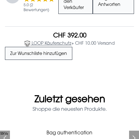
den
Antworten
5.0 (2
Verkäufer
Bewertungen)
CHF 392.00
LOOP Käuferschutz
+ CHF 10.00 Versand
Zur Wunschliste hinzufügen
Zuletzt gesehen
Shoppe die neuesten Produkte.
Prada Red Patent Leather
Bag authentication
sses
Bag authentication
Genius Man Hermès NEW
Jeans Louboutin Pumps
Gucci Marmont bag
Chanel pumps
Bag