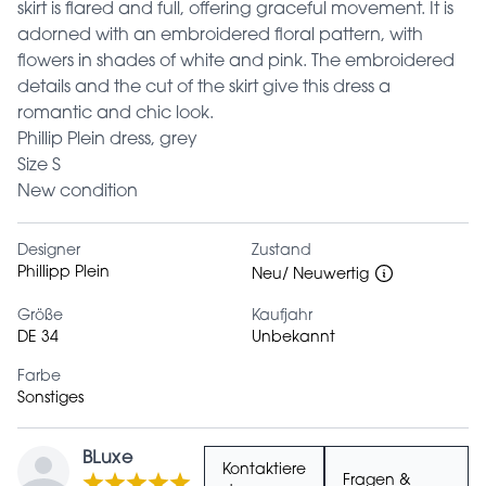
skirt is flared and full, offering graceful movement. It is
adorned with an embroidered floral pattern, with
flowers in shades of white and pink. The embroidered
details and the cut of the skirt give this dress a
romantic and chic look.
Phillip Plein dress, grey
Size S
New condition
Designer
Zustand
Phillipp Plein
Neu/ Neuwertig
Größe
Kaufjahr
DE 34
Unbekannt
Farbe
Sonstiges
BLuxe
Kontaktiere
Fragen &