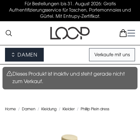
Für Bestellungen bis 31. August 2026: Gratis
Authentifizierungsservice für Taschen, Portemonnaies und
Gürtel. Mit Entrupy-Zertifikat.
DAMEN
Verkaufe mit uns
Dieses Produkt ist inaktiv und steht gerade nicht
zum Verkauf.
Home
/
Damen
/
Kleidung
/
Kleider
/
Phillip Plein dress