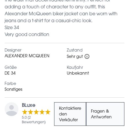
the waist that accentuates femininity. Perfect for
adding a touch of character to any outfit, this
Alexander McQueen biker jacket can be worn with
jeans and a t-shirt for a casual-chic look.
Size 34
Very good condition
Designer
Zustand
ALEXANDER MCQUEEN
Sehr gut
Größe
Kaufjahr
DE 34
Unbekannt
Farbe
Sonstiges
BLuxe
Kontaktiere
Fragen &
den
Antworten
5.0 (2
Verkäufer
Bewertungen)