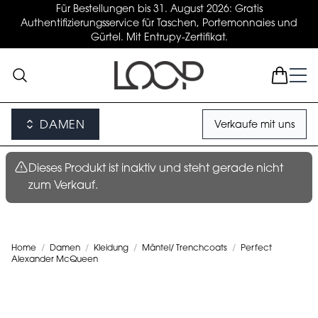
Für Bestellungen bis 31. August 2026: Gratis
Authentifizierungsservice für Taschen, Portemonnaies und
Gürtel. Mit Entrupy-Zertifikat.
DAMEN
Verkaufe mit uns
Dieses Produkt ist inaktiv und steht gerade nicht
zum Verkauf.
Home
/
Damen
/
Kleidung
/
Mäntel/ Trenchcoats
/
Perfect
Alexander McQueen