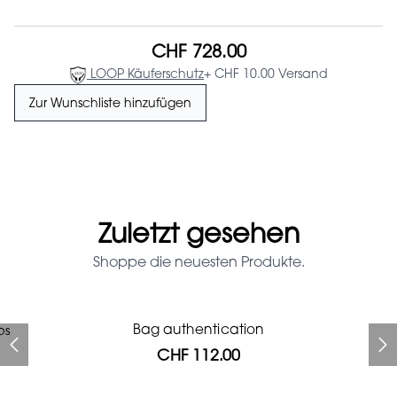
CHF 728.00
LOOP Käuferschutz
+ CHF 10.00 Versand
Zur Wunschliste hinzufügen
Zuletzt gesehen
Shoppe die neuesten Produkte.
Prada Red Patent Leather
Bag authentication
ps
Bag authentication
Genius Man Hermès NEW
Chanel X Pharell glasses
Gucci Marmont bag
Chanel pumps
Bag
CHF 112.00
CHF 985.60
CHF 840.00
CHF 425.60
CHF 537.60
CHF 112.00
CHF 1'064.00