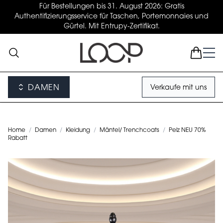
Für Bestellungen bis 31. August 2026: Gratis
Authentifizierungsservice für Taschen, Portemonnaies und
Gürtel. Mit Entrupy-Zertifikat.
DAMEN
Verkaufe mit uns
Home
/
Damen
/
Kleidung
/
Mäntel/ Trenchcoats
/
Pelz NEU 70%
Rabatt