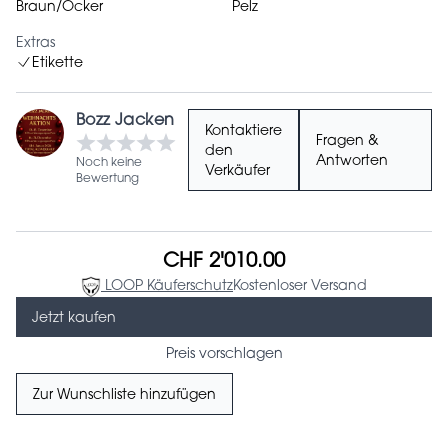
Braun/Ocker
Pelz
Extras
Etikette
Bozz Jacken
Kontaktiere
Fragen &
den
Antworten
Noch keine
Verkäufer
Bewertung
CHF 2'010.00
LOOP Käuferschutz
Kostenloser Versand
Jetzt kaufen
Preis vorschlagen
Zur Wunschliste hinzufügen