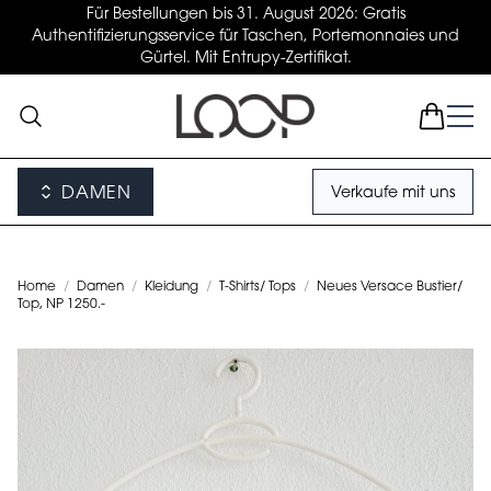
Für Bestellungen bis 31. August 2026: Gratis
Authentifizierungsservice für Taschen, Portemonnaies und
Gürtel. Mit Entrupy-Zertifikat.
DAMEN
Verkaufe mit uns
Home
/
Damen
/
Kleidung
/
T-Shirts/ Tops
/
Neues Versace Bustier/
Top, NP 1250.-