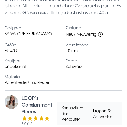
binden. Nie getragen und ohne Gebrauchsspuren. Es
ist keine Grösse ersichtlich, jedoch ist es eine 40.5.
Designer
Zustand
SALVATORE FERRAGAMO
Neu/ Neuwertig
Größe
Absatzhöhe
EU 40.5
10 cm
Kaufjahr
Farbe
Unbekannt
Schwarz
Material
Patentleder/ Lackleder
LOOP‘s
Consignment
Kontaktiere
Fragen &
Pieces
den
Antworten
Verkäufer
5.0 (12