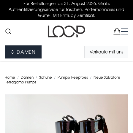
Für Bestellungen bis 31. August 2026: Gratis
Authentifizierungsservice für Taschen, Portemonnaies und
Gürtel. Mit Entrupy-Zertifikat.
DAMEN
Verkaufe mit uns
Home
/
Damen
/
Schuhe
/
Pumps/ Peeptoes
/
Neue Salvatore
Ferragamo Pumps