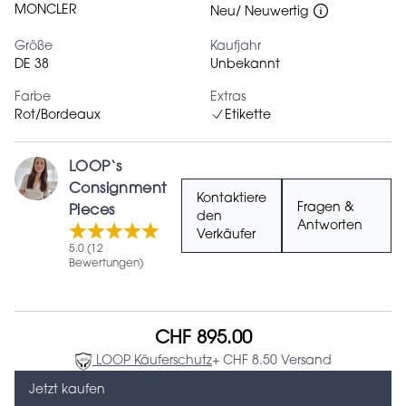
MONCLER
Neu/ Neuwertig
Größe
Kaufjahr
DE 38
Unbekannt
Farbe
Extras
Rot/Bordeaux
Etikette
LOOP‘s
Consignment
Kontaktiere
Fragen &
Pieces
den
Antworten
Verkäufer
5.0 (12
Bewertungen)
CHF 895.00
LOOP Käuferschutz
+ CHF 8.50 Versand
Jetzt kaufen