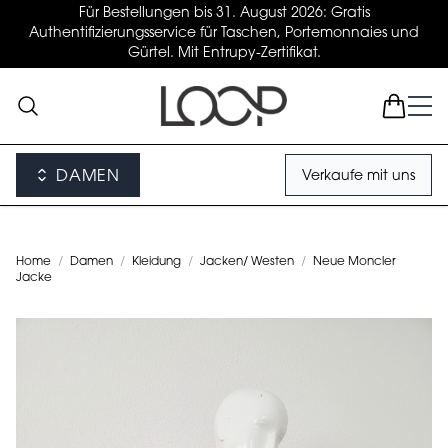
Für Bestellungen bis 31. August 2026: Gratis
Authentifizierungsservice für Taschen, Portemonnaies und
Gürtel. Mit Entrupy-Zertifikat.
DAMEN
Verkaufe mit uns
Home
/
Damen
/
Kleidung
/
Jacken/ Westen
/
Neue Moncler
Jacke